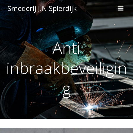
Ga
Smederij J.N Spierdijk
naar
de
inhoud
Anti
inbraakbeveiligin
g