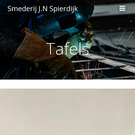
Ga
Smederij J.N Spierdijk
naar
de
inhoud
Tafels